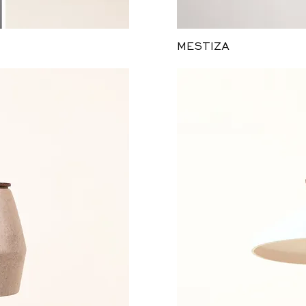
ida
Vi
MESTIZA