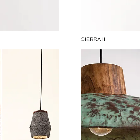
ida
Vi
SIERRA II