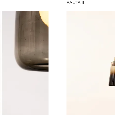
ida
Vi
PALTA II