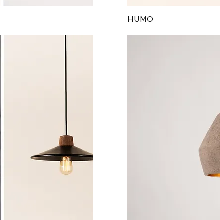
ida
Vi
HUMO