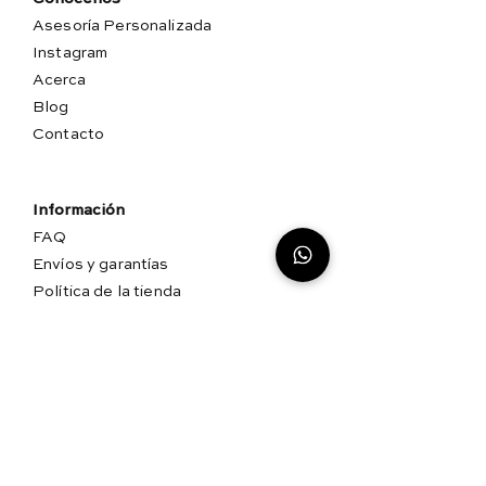
comunícate al correo
Asesoría Personalizada
info@filamento.mx o escríbenos
Instagram
por
Whatsapp
para confirmar
Acerca
existencias y tiempos de entrega.
Blog
Contacto
Información
FAQ
Envíos y garantías
Política de la tienda
Aviso de Privacidad
Guadalajara, Mx.
T.
3317217403
E.
info@filamento.mx