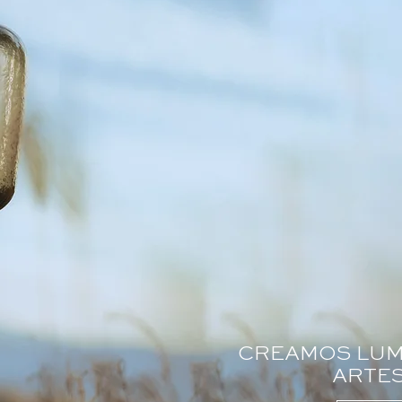
CREAMOS LUM
ARTE